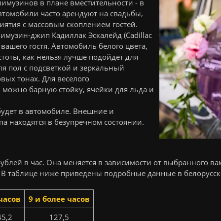
музинов в плане вместительности - в
автомобили часто арендуют на свадьбы,
иятия с массовым скоплением гостей.
музин-джип Кадиллак Эскалейд (Cadillac
 вашего гостя. Автомобиль белого цвета,
тоты, как нельзя лучше подойдет для
я пол с подсветкой и зеркальный
вых тонах. Для веселого
можно барную стойку, ячейки для льда и
 будет в автомобиле. Внешние и
а находятся в безупречном состоянии.
рублей в час. Она меняется в зависимости от выбранного ва
 В таблице ниже приведены подробные данные в белорусск
 часов
9 и более часов
45,2
127,5