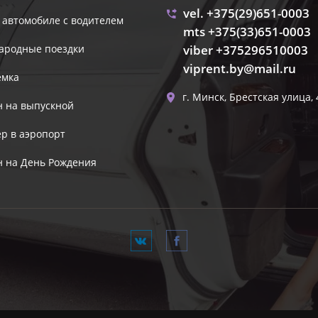
vel. +375(29)651-0003
 автомобиле с водителем
mts +375(33)651-0003
ародные поездки
viber +375296510003
viprent.by@mail.ru
емка
г. Минск, Брестская улица,
 на выпускной
р в аэропорт
 на День Рождения