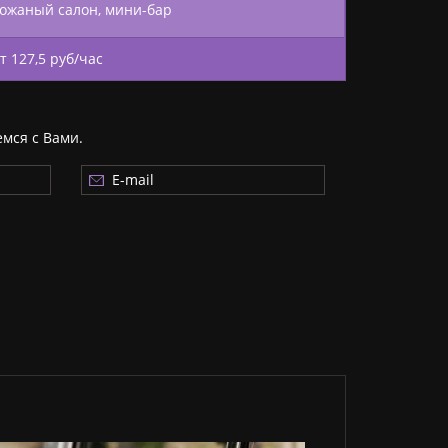
кожаный салон, мини-бар
т 127,5 руб/час
емся с Вами.