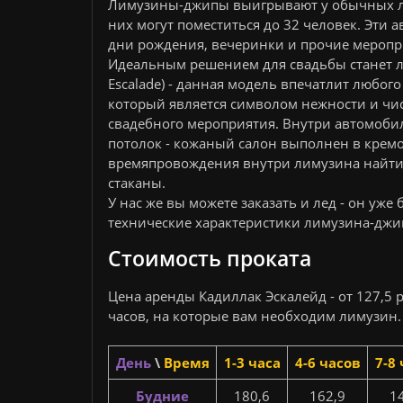
Лимузины-джипы выигрывают у обычных ли
них могут поместиться до 32 человек. Эти 
дни рождения, вечеринки и прочие меропр
Идеальным решением для свадьбы станет ли
Escalade) - данная модель впечатлит любого
который является символом нежности и чис
свадебного мероприятия. Внутри автомобил
потолок - кожаный салон выполнен в кремо
времяпровождения внутри лимузина найти 
стаканы.
У нас же вы можете заказать и лед - он уже
технические характеристики лимузина-джип
Стоимость проката
Цена аренды Кадиллак Эскалейд - от 127,5 
часов, на которые вам необходим лимузин.
День
\
Время
1-3 часа
4-6 часов
7-8
Будние
180,6
162,9
1