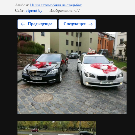
Альбом:
Наши автомобили на свадьбах
Сайт:
viprent.by
Изображение: 6/7
Предыдущее
Следующее